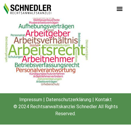
arbeitsrecht_grenius_site
Startup-Recht-Buch
Impressum
|
Datenschutzerklärung
|
Kontakt
© 2024
Rechtsanwaltskanzlei Schnedler
All Rights
Reserved.