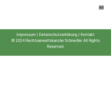
hitec-Kanzlei-Schnedler-
Kunde
Startup-Recht-Buch
Impressum
|
Datenschutzerklärung
|
Kontakt
© 2024
Rechtsanwaltskanzlei Schnedler
All Rights
Reserved.