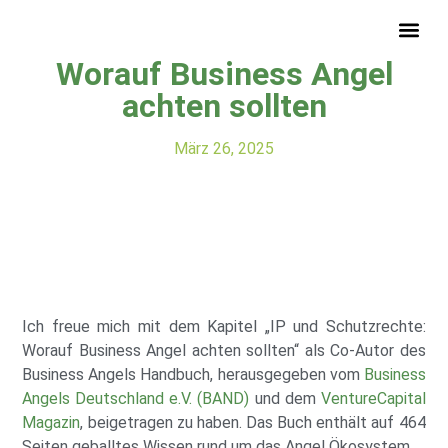
IP und Schutzrechte:
Worauf Business Angel
Startup-Recht-Buch
achten sollten
März 26, 2025
Ich freue mich mit dem Kapitel „IP und Schutzrechte:
Worauf Business Angel achten sollten“ als Co-Autor des
Business Angels Handbuch, herausgegeben vom
Business
Angels Deutschland e.V. (BAND)
und dem
VentureCapital
Magazin
, beigetragen zu haben. Das Buch enthält auf 464
Seiten geballtes Wissen rund um das Angel Ökosystem.